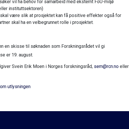
t søker vil ha behov for samarbeid med eksternt FoU-miljø
ler instituttsektoren)
kal være slik at prosjektet kan få positive effekter også for
rtner skal ha en velbegrunnet rolle i prosjektet.
nn en skisse til søknaden som Forskningsrådet vil gi
se er 19. august.
dgiver Svein Erik Moen i Norges forskningsråd,
sem@rcn.no
eller
 om utlysningen