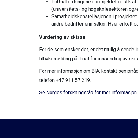
FoU-utfordringene i prosjektet er slik a
(universitets- og høgskolesektoren og/el
Samarbeidskonstellasjonen i prosjektet s
andre bedrifter enn søker. Hver enkelt pa
Vurdering av skisse
For de som ønsker det, er det mulig å sende i
tilbakemelding på. Frist for innsending av skis
For mer informasjon om BIA, kontakt seniorrå
telefon +47 911 57 219.
Se Norges forskningsråd for mer informasjon