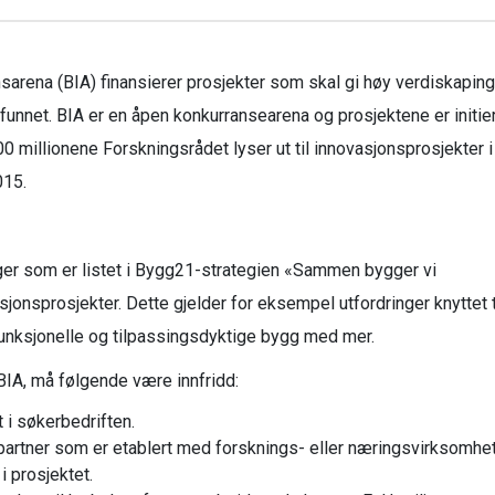
arena (BIA) finansierer prosjekter som skal gi høy verdiskaping
unnet. BIA er en åpen konkurransearena og prosjektene er initier
00 millionene Forskningsrådet lyser ut til innovasjonsprosjekter i
015.
nger som er listet i Bygg21-strategien «Sammen bygger vi
onsprosjekter. Dette gjelder for eksempel utfordringer knyttet t
nksjonelle og tilpassingsdyktige bygg med mer.
 BIA, må følgende være innfridd:
 i søkerbedriften.
artner som er etablert med forsknings- eller næringsvirksomhet
i prosjektet.