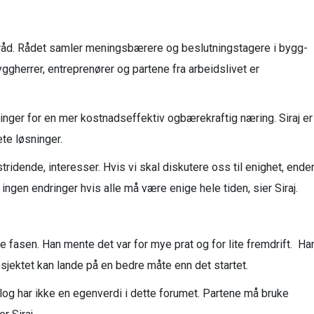
e råd. Rådet samler meningsbærere og beslutningstagere i bygg-
gherrer, entreprenører og partene fra arbeidslivet er
øsninger for en mer kostnadseffektiv ogbærekraftig næring. Siraj er
ete løsninger.
ridende, interesser. Hvis vi skal diskutere oss til enighet, ende
ingen endringer hvis alle må være enige hele tiden, sier Siraj.
ste fasen. Han mente det var for mye prat og for lite fremdrift. Ha
t prosjektet kan lande på en bedre måte enn det startet.
alog har ikke en egenverdi i dette forumet. Partene må bruke