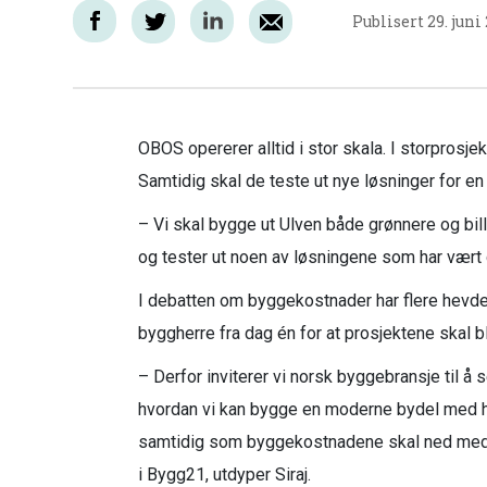
Publisert
29. juni
OBOS opererer alltid i stor skala. I storprosj
Samtidig skal de teste ut nye løsninger for e
– Vi skal bygge ut Ulven både grønnere og bill
og tester ut noen av løsningene som har vært d
I debatten om byggekostnader har flere hevde
byggherre fra dag én for at prosjektene skal b
– Derfor inviterer vi norsk byggebransje til 
hvordan vi kan bygge en moderne bydel med høy
samtidig som byggekostnadene skal ned med 
i Bygg21, utdyper Siraj.