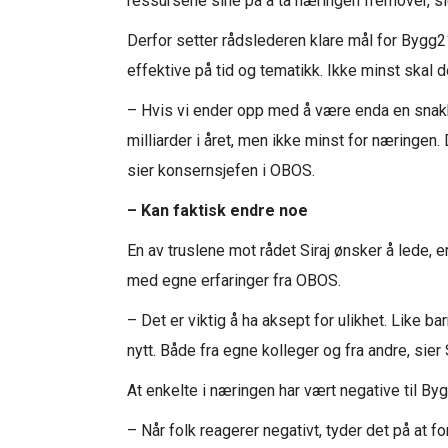
ressursene sine på å ta næringen fremover, sie
Derfor setter rådslederen klare mål for Bygg2
effektive på tid og tematikk. Ikke minst skal 
– Hvis vi ender opp med å være enda en snakke
milliarder i året, men ikke minst for næringen.
sier konsernsjefen i OBOS.
– Kan faktisk endre noe
En av truslene mot rådet Siraj ønsker å lede, 
med egne erfaringer fra OBOS.
– Det er viktig å ha aksept for ulikhet. Like ba
nytt. Både fra egne kolleger og fra andre, sier S
At enkelte i næringen har vært negative til By
– Når folk reagerer negativt, tyder det på at 