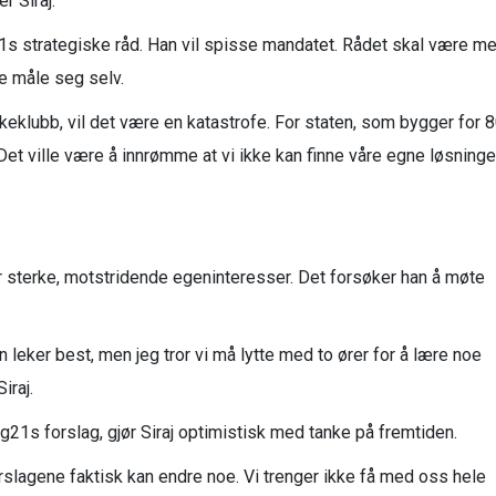
r Siraj.
1s strategiske råd. Han vil spisse mandatet. Rådet skal være me
de måle seg selv.
klubb, vil det være en katastrofe. For staten, som bygger for 
 Det ville være å innrømme at vi ikke kan finne våre egne løsninge
er sterke, motstridende egeninteresser. Det forsøker han å møte
rn leker best, men jeg tror vi må lytte med to ører for å lære noe
iraj.
gg21s forslag, gjør Siraj optimistisk med tanke på fremtiden.
forslagene faktisk kan endre noe. Vi trenger ikke få med oss hele