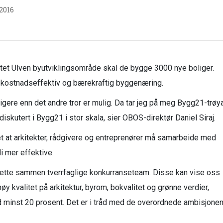
 2016
ektet Ulven byutviklingsområde skal de bygge 3000 nye boliger.
n kostnadseffektiv og bærekraftig byggenæring.
igere enn det andre tror er mulig. Da tar jeg på meg Bygg21-trøya
iskutert i Bygg21 i stor skala, sier OBOS-direktør Daniel Siraj.
t at arkitekter, rådgivere og entreprenører må samarbeide med
li mer effektive.
å sette sammen tverrfaglige konkurranseteam. Disse kan vise oss
 kvalitet på arkitektur, byrom, bokvalitet og grønne verdier,
minst 20 prosent. Det er i tråd med de overordnede ambisjone