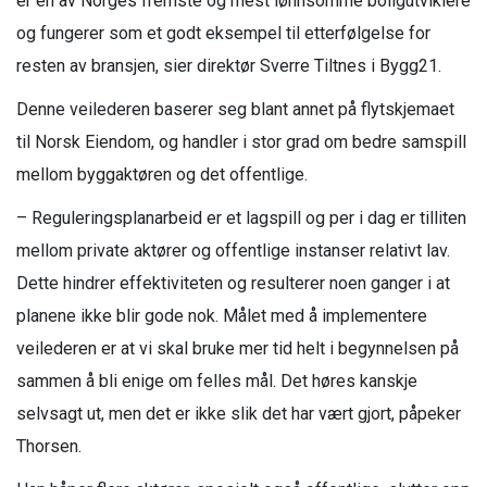
er en av Norges fremste og mest lønnsomme boligutviklere
og fungerer som et godt eksempel til etterfølgelse for
resten av bransjen, sier direktør Sverre Tiltnes i Bygg21.
Denne veilederen baserer seg blant annet på flytskjemaet
til Norsk Eiendom, og handler i stor grad om bedre samspill
mellom byggaktøren og det offentlige.
– Reguleringsplanarbeid er et lagspill og per i dag er tilliten
mellom private aktører og offentlige instanser relativt lav.
Dette hindrer effektiviteten og resulterer noen ganger i at
planene ikke blir gode nok. Målet med å implementere
veilederen er at vi skal bruke mer tid helt i begynnelsen på
sammen å bli enige om felles mål. Det høres kanskje
selvsagt ut, men det er ikke slik det har vært gjort, påpeker
Thorsen.