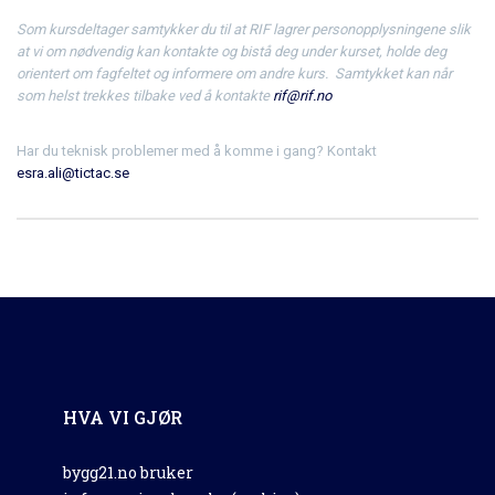
Som kursdeltager samtykker du til at RIF lagrer personopplysningene slik
at vi om nødvendig kan kontakte og bistå deg under kurset, holde deg
orientert om fagfeltet og informere om andre kurs. Samtykket kan når
som helst trekkes tilbake ved å kontakte
rif@rif.no
Har du teknisk problemer med å komme i gang? Kontakt
esra.ali@tictac.se
HVA VI GJØR
bygg21.no bruker