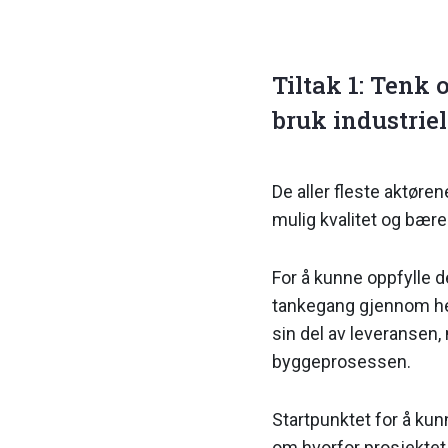
Tiltak 1: Tenk o
bruk industrie
De aller fleste aktør
mulig kvalitet og bærek
For å kunne oppfylle 
tankegang gjen­nom hel
sin del av leveransen,
byggeprosessen.
Startpunktet for å kunn
om hvorfor pro­sjektet