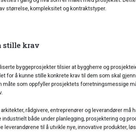
av størrelse, kom­pleksitet og kontraktstyper.
stille krav
iserte byggepro­sjekter tilsier at byggherre og prosjektei
 for å kunne stille konkrete krav til dem som skal gje
måte som oppfyller prosjektets forret­ningsmessige mål
v.
arkitekter, råd­givere, entreprenører og leverandører må
 industrielt både under planlegging, prosjektering og pr
e leverandørene til å utvikle nye, innovative produkter, l