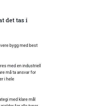
t det tas i
levere bygg med best
res med en industriell
are må ta ansvar for
r i hele
rategi med klare mål
jelder for alle typer