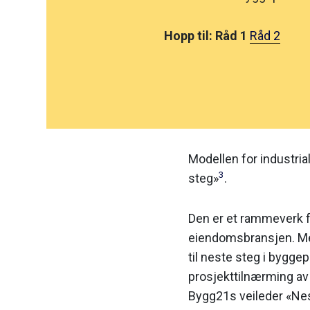
Hopp til: Råd 1
Råd 2
Modellen for industri
3
steg»
.
Den er et rammeverk f
eiendomsbransjen. Mel
til neste steg i bygge
prosjekttilnærming av 
Bygg21s veileder «Nes