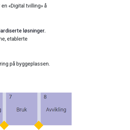
n «Digital tvilling» å
dardiserte løsninger.
ne, etablerte
sering på byggeplassen.