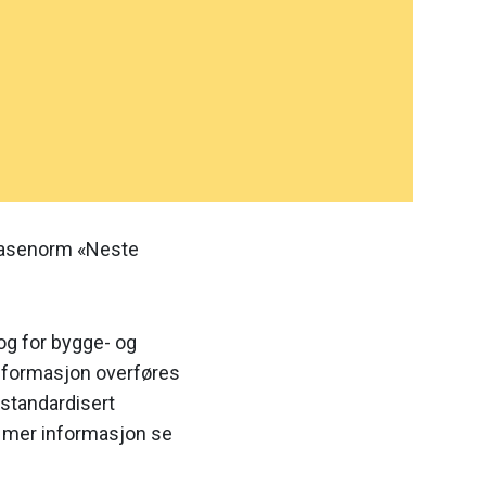
 fasenorm «Neste
og for bygge- og
informasjon overføres
 standardisert
or mer informasjon se