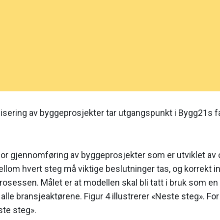
alisering av byggeprosjekter tar utgangspunkt i Bygg21s
or gjennomføring av byggeprosjekter som er utviklet av 
lom hvert steg må viktige beslutninger tas, og korrekt 
prosessen. Målet er at modellen skal bli tatt i bruk som en
alle bransje­aktørene. Figur 4 illustrerer «Neste steg». F
te steg».