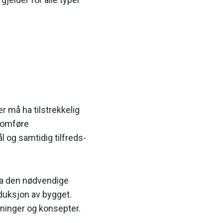
er må ha tilstrekkelig
nnomføre
 og samtidig tilfreds­
 ha den nødvendige
oduksjon av bygget.
øsninger og konsepter.