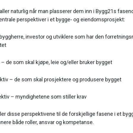
 faller naturlig når man plasserer dem inn i Bygg21s fas
sentrale pers­pektiver i et bygge- og eiendomsprosjekt:
byggherre, investor og utviklere som har den forretnings
tet
– de som skal kjøpe, leie og/eller bruker bygget
tiv – de som skal prosjektere og produsere bygget
ektiv – myndighetene som stiller krav
ler disse perspektivene til de forskjellige fasene i et byg
efinere både roller, ansvar og kompetanse.