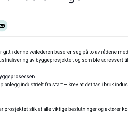
 gitt i denne veilederen baserer seg på to av rådene med
dustrialisering av bygge­prosjekter, og som ble adressert t
 Byggeprosessen
 planlegg industrielt fra start – krev at det tas i bruk indu
er prosjektet slik at alle viktige beslutninger og aktører ko