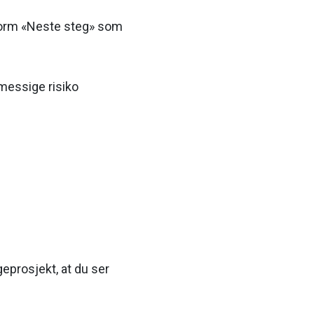
enorm «Neste steg» som
messige risiko
geprosjekt, at du ser