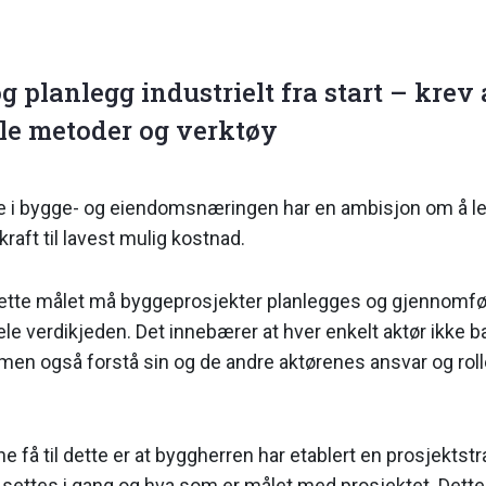
g planlegg industrielt fra start – krev a
lle metoder og verktøy
ene i bygge- og eien­domsnæringen har en ambisjon om å 
raft til lavest mulig kostnad.
dette målet må byggeprosjekter planlegges og gjennom­fø
e verdikjeden. Det innebærer at hver enkelt aktør ikke b
 men også forstå sin og de andre aktørenes ansvar og rolle
e få til dette er at byggherren har etablert en prosjekt­st
 settes i gang og hva som er målet med prosjektet. Dette g