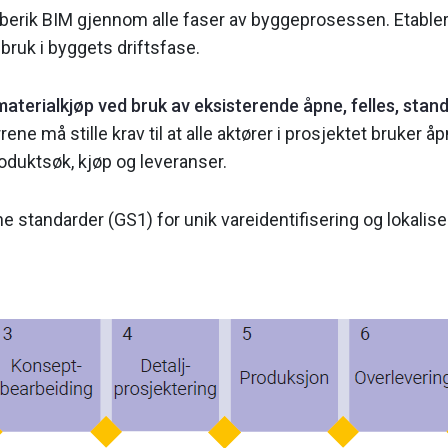
 berik BIM gjennom alle faser av byggeprosessen. Etabler e
 bruk i byggets driftsfase.
e materialkjøp ved bruk av eksisterende åpne, felles, stan
rene må stille krav til at alle aktører i prosjektet bruker åp
oduktsøk, kjøp og leveranser.
ne standarder (GS1) for unik vareidentifisering og lokali