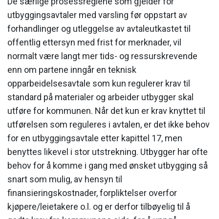
De særlige prosessreglene som gjelder for
utbyggingsavtaler med varsling før oppstart av
forhandlinger og utleggelse av avtaleutkastet til
offentlig ettersyn med frist for merknader, vil
normalt være langt mer tids- og ressurskrevende
enn om partene inngår en teknisk
opparbeidelsesavtale som kun regulerer krav til
standard på materialer og arbeider utbygger skal
utføre for kommunen. Når det kun er krav knyttet til
utførelsen som reguleres i avtalen, er det ikke behov
for en utbyggingsavtale etter kapittel 17, men
benyttes likevel i stor utstrekning. Utbygger har ofte
behov for å komme i gang med ønsket utbygging så
snart som mulig, av hensyn til
finansieringskostnader, forpliktelser overfor
kjøpere/leietakere o.l. og er derfor tilbøyelig til å