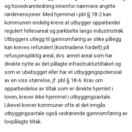
og hovedvannledning innenfor nærmere angitte
rørdimensjoner. Med hjemmel i pbl § 18-2 kan
kommunen endelig kreve at utbygger opparbeider
regulert fellesareal og parkbelte langs industristrøk.
Utbyggers utlegg til gjennom­føring av slike pålegg
kan kreves refundert (kostnadene fordelt) på
refusjonspliktig areal, dvs. annet areal som har
direkte nytte av det pålagte infrastrukturtiltaket og
som er ubebygget eller har et utbyggingspotensial
av en viss størrelse, jf. pbl § 18-6. Krav om
opparbeidelse av tiltak som er direkte hjemlet i
loven, krever ikke hjemmel i utbyggingsavtale.
Likevel krever kommuner ofte at det inngås
utbyggingsavtale også vedrørende gjennomføring av
lovpålagte tiltak.