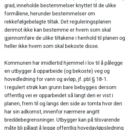
grad, inneholde bestemmelser knyttet til de ulike
formålene, herunder bestemmelser om
rekkefølgebelagte tiltak. Det reguleringsplanen
derimot ikke kan bestemme er hvem som skal
gjennomføre de ulike tiltakene i henhold til planen og
heller ikke hvem som skal bekoste disse.
Kommunen har imidlertid hjemmel i lov til å pålegge
en utbygger å opparbeide (og bekoste) veg og
hovedledning for vann og avløp, jf. pbl § 18-1.
I regulert strøk kan grunn bare bebygges dersom
offentlig vei er opparbeidet så langt den er vist i
planen, frem til og langs den side av tomta hvor den
har sin adkomst, innenfor nærmere angitt
breddebegrensninger. Utbygger kan på tilsvarende
måte bli pålagt å legge offentlig hovedavløpsledning