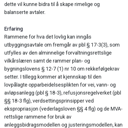
dette vil kunne bidra til å skape rimelige og
balanserte avtaler.
Erfaring
Rammene for hva det lovlig kan inngås
utbyggingsavtale om fremgår av pbl § 17-3(3), som
utfylles av den alminnelige forvaltningsrettslige
vilkårslæren samt de rammer plan- og
bygningslovens § 12-7 (1) nr 10 om ­rekkefølgekrav
setter. I tillegg kommer at kjennskap til den
lovpålagte ­opparbeidelsesplikten for vei, vann- og
avløpsanlegg (pbl § 18-3), refusjonsregelverket (pbl
§§ 18-3 flg), verdsettingsprinsipper ved
ekspropriasjon (vederlagsloven §§ 4 flg) og de MVA-
rettslige rammene for bruk av
anleggsbidragsmodellen og justeringsmodellen, kan