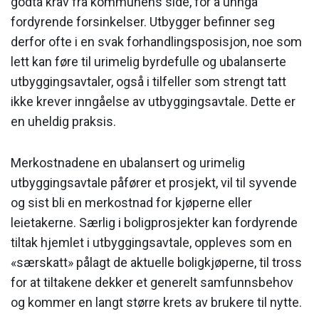
godta krav fra kommunens side, for å unngå
fordyrende forsinkelser. Utbygger befinner seg
derfor ofte i en svak forhandlingsposisjon, noe som
lett kan føre til urimelig byrdefulle og ubalanserte
utbyggingsavtaler, også i tilfeller som strengt tatt
ikke krever inngåelse av utbyggingsavtale. Dette er
en uheldig praksis.
Merkostnadene en ubalansert og urimelig
utbyggingsavtale påfører et prosjekt, vil til syvende
og sist bli en merkostnad for kjøperne eller
leietakerne. Særlig i boligprosjekter kan fordyrende
tiltak hjemlet i utbyggingsavtale, oppleves som en
«særskatt» pålagt de aktuelle boligkjøperne, til tross
for at tiltakene dekker et generelt samfunnsbehov
og kommer en langt større krets av brukere til nytte.