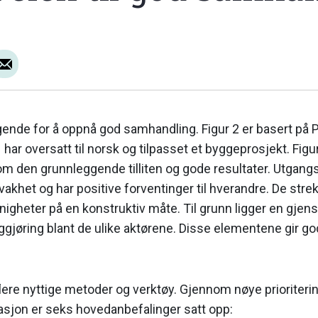
eggende for å oppnå god samhandling. Figur 2 er basert på 
r oversatt til norsk og tilpasset et byggeprosjekt. Figu
en grunnleggende tilliten og gode resultater. Utgangs
akhet og har positive forventinger til hverandre. De str
igheter på en konstruktiv måte. Til grunn ligger en gjensi
g­gjøring blant de ulike aktørene. Disse elementene gir g
flere nyttige metoder og verktøy. Gjennom nøye prioriter
sjon er seks hovedan­befalinger satt opp: