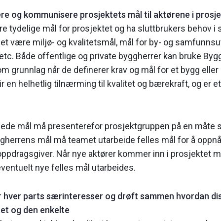
e og kommunisere prosjektets mål til aktørene i prosje
tydelige mål for prosjektet og ha sluttbrukers behov i sen­
t være miljø- og kvalitetsmål, mål for by- og samfunnsut
 etc. Både offentlige og private byggherrer kan bruke By
m grunnlag når de definerer krav og mål for et bygg elle
ir en helhetlig tilnærming til kvalitet og bærekraft, og er e
de mål må pre­senterefor prosjektgruppen på en måte so
ygg­herrens mål må teamet utarbeide felles mål for å opp
oppdragsgiver. Når nye aktører kommer inn i prosjektet 
ventuelt nye felles mål utarbeides.
hver parts sær­interesser og drøft sammen hvordan dis
tet og den enkelte