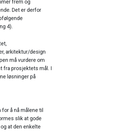
ommer frem og
nde. Det er derfor
ppfølgende
ng 4).
et,
r, arkitektur/design
uppen må vurdere om
t fra prosjektets mål. I
nne løsninger på
for å nå målene til
formes slik at gode
 og at den enkelte