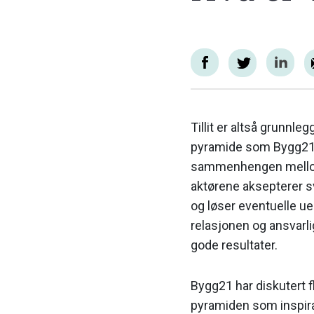
Tillit er altså grunnl
pyramide som Bygg21 ha
sammenhengen mellom d
aktørene aksepterer sv
og løser eventuelle uen
relasjonen og ansvarli
gode resultater.
Bygg21 har diskutert 
pyramiden som inspira