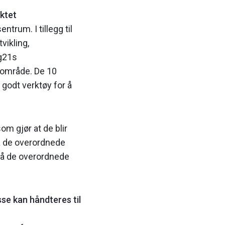
ktet
trum. I tillegg til
vikling,
gg21s
r område. De 10
t godt verktøy for å
m gjør at de blir
nå de overordnede
må de overordnede
se kan håndteres til