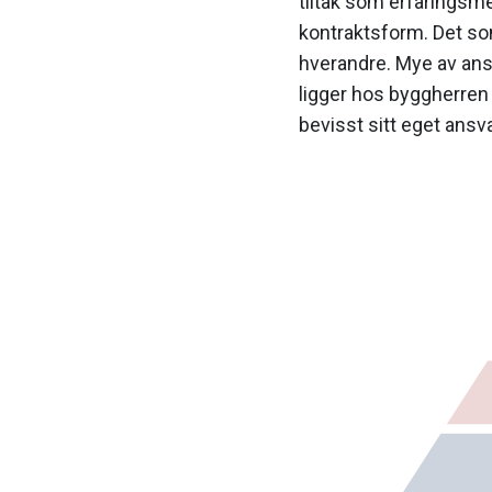
tiltak som erfaringsme
kontraktsform. Det som
hverandre. Mye av ans
ligger hos byggherren 
bevisst sitt eget ansva