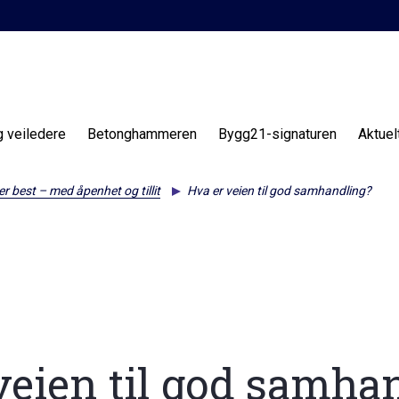
g veiledere
Betonghammeren
Bygg21-signaturen
Aktuel
r best – med åpenhet og tillit
Hva er veien til god samhandling?
veien til god samha