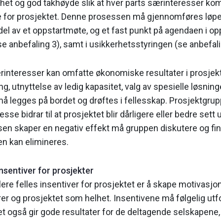
nhet og god tak­høyde slik at hver parts særinteresser k
te for prosjektet. Denne prosessen må gjen­nomføres løpe
n del av et oppstartmøte, og et fast punkt på agendaen i o
anbefaling 3), samt i usikkerhetsstyringen (se an­befali
interesser kan omfatte økonomiske resultater i prosjek­t
utnyttelse av ledig kapasitet, valg av spesielle løsninge
å legges på bordet og drøftes i fellesskap. Prosjektgr
se bidrar til at prosjek­tet blir dårligere eller bedre sett u
ssen skaper en negativ effekt må gruppen diskutere og fi
n kan elimineres.
insentiver for prosjekter
re felles insentiver for prosjektet er å skape motivasjon 
ører og prosjektet som helhet. Insentivene må følgelig ut
et også gir gode resultater for de deltagende selskapene,