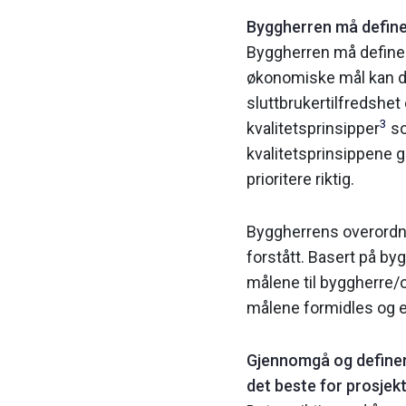
Byggherren må definer
Byggherren må definere 
økonomiske mål kan de
sluttbrukertilfredshet
3
kvalitetsprinsipper
so
kvalitets­prinsippene g
prioritere riktig.
Byggherrens overordne
forstått. Basert på b
målene til byggherre/
målene formidles og e
Gjennomgå og definer 
det beste for prosjek