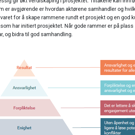
ssig gir økt verdiskaping i prosjektet. Tiltakene kan inn
 er avgjørende er hvordan aktørene samhandler og hvilken 
varet for å skape rammene rundt et prosjekt og en god k
som har initiert prosjektet. Når gode rammer er på plass
r, og bidra til god samhandling.