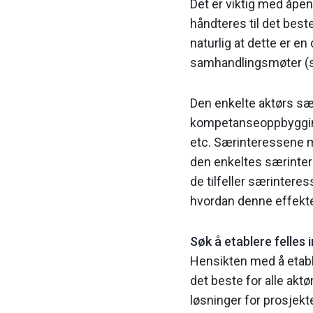
Det er viktig med åpe
håndteres til det bes
naturlig at dette er e
samhandlingsmøter (se 
Den enkelte aktørs sær
kompetanseoppbygging, 
etc. Særinteressene m
den enkeltes særinteres
de tilfeller særintere
hvordan denne effekte
Søk å etablere felles 
Hensikten med å etable
det beste for alle akt
løsninger for prosjekt