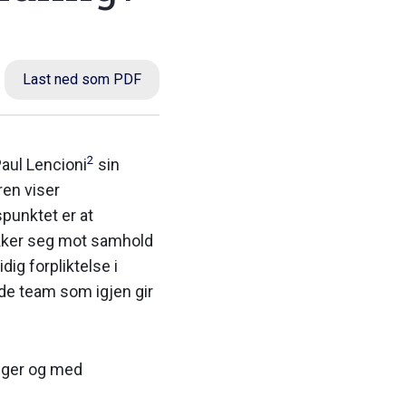
Last ned som PDF
2
Paul Lencioni
sin
ren viser
punktet er at
ek­ker seg mot samhold
dig forpliktelse i
ode team som igjen gir
inger og med