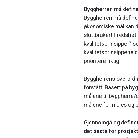
Byggherren må definer
Byggherren må definere 
økonomiske mål kan de
sluttbrukertilfredshet
3
kvalitetsprinsipper
so
kvalitets­prinsippene g
prioritere riktig.
Byggherrens overordne
forstått. Basert på b
målene til byggherre/
målene formidles og e
Gjennomgå og definer 
det beste for prosjek