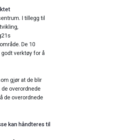
ktet
trum. I tillegg til
vikling,
gg21s
r område. De 10
t godt verktøy for å
m gjør at de blir
nå de overordnede
må de overordnede
se kan håndteres til