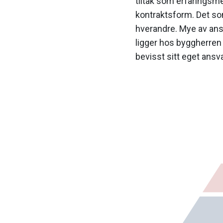
tiltak som erfaringsme
kontraktsform. Det som
hverandre. Mye av ans
ligger hos byggherren 
bevisst sitt eget ansva