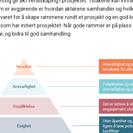
ssig gir økt verdiskaping i prosjektet. Tiltakene kan inn
 er avgjørende er hvordan aktørene samhandler og hvilken 
varet for å skape rammene rundt et prosjekt og en god k
som har initiert prosjektet. Når gode rammer er på plass
r, og bidra til god samhandling.