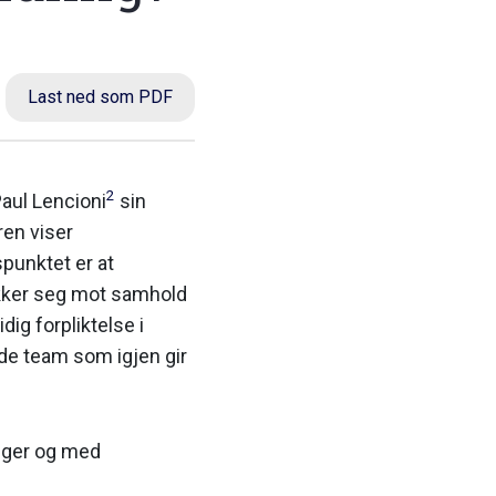
Last ned som PDF
2
Paul Lencioni
sin
ren viser
punktet er at
ek­ker seg mot samhold
dig forpliktelse i
ode team som igjen gir
inger og med