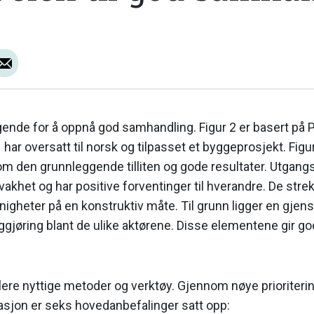
eggende for å oppnå god samhandling. Figur 2 er basert på 
r oversatt til norsk og tilpasset et byggeprosjekt. Figu
en grunnleggende tilliten og gode resultater. Utgangs
akhet og har positive forventinger til hverandre. De str
igheter på en konstruktiv måte. Til grunn ligger en gjensi
g­gjøring blant de ulike aktørene. Disse elementene gir g
flere nyttige metoder og verktøy. Gjennom nøye prioriter
sjon er seks hovedan­befalinger satt opp: