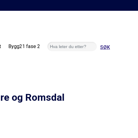
Søk
t
Bygg21 fase 2
øre og Romsdal