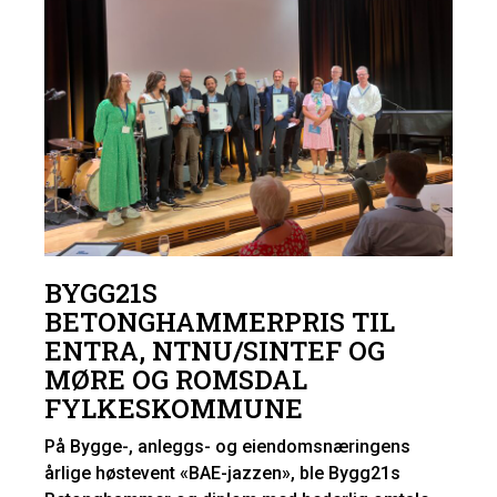
BYGG21S
BETONGHAMMERPRIS TIL
ENTRA, NTNU/SINTEF OG
MØRE OG ROMSDAL
FYLKESKOMMUNE
På Bygge-, anleggs- og eiendomsnæringens
årlige høstevent «BAE-jazzen», ble Bygg21s