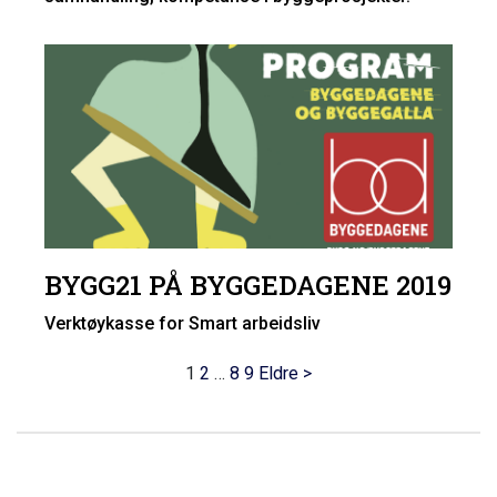
BYGG21 PÅ BYGGEDAGENE 2019
Verktøykasse for Smart arbeidsliv
1
2
…
8
9
Eldre >